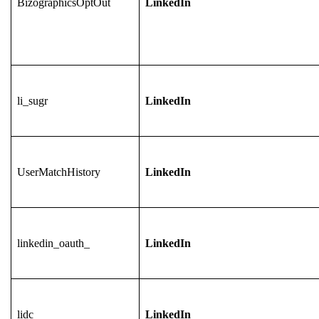
BizographicsOptOut
LinkedIn
li_sugr
LinkedIn
UserMatchHistory
LinkedIn
linkedin_oauth_
LinkedIn
lidc
LinkedIn